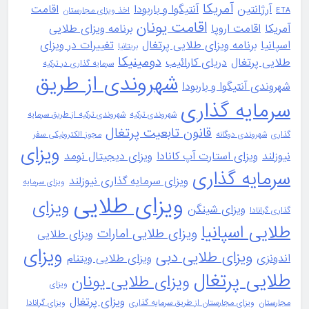
آمریکا
آرژانتین
آنتیگوا و باربودا
اقامت
ETA
اخذ ویزای مجارستان
اقامت یونان
آمریکا
اقامت اروپا
برنامه ویزای طلایی
اسپانیا
برنامه ویزای طلایی پرتغال
تغییرات در ویزای
بریتانیا
دومینیکا
طلایی پرتغال
دریای کارائیب
سرمایه گذاری در ترکیه
شهروندی از طریق
شهروندی آنتیگوا و باربودا
سرمایه گذاری
شهروندی ترکیه
شهروندی ترکیه از طریق سرمایه
قانون تابعیت پرتغال
گذاری
شهروندی دوگانه
مجوز الکترونیکی سفر
ویزای
نیوزلند
ویزای استارت آپ کانادا
ویزای دیجیتال نومد
سرمایه گذاری
ویزای سرمایه گذاری نیوزلند
ویزای سرمایه
ویزای طلایی
ویزای
ویزای شینگن
گذاری گرانادا
طلایی اسپانیا
ویزای طلایی امارات
ویزای طلایی
ویزای
ویزای طلایی دبی
اندونزی
ویزای طلایی ویتنام
طلایی پرتغال
ویزای طلایی یونان
ویزای
ویزای پرتغال
مجارستان
ویزای مجارستان از طریق سرمایه گذاری
ویزای گرانادا