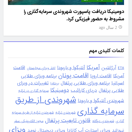
یه
دومینیکا دریافت پاسپورت شهروندی سرمایه‌گذاری را
مشروط به حضور فیزیکی کرد.
درآمدها ف
2 سال ago
2 سا
کلمات کلیدی مهم
آمریکا
آرژانتین
آنتیگوا و باربودا
اقامت
ETA
اخذ ویزای مجارستان
اقامت یونان
آمریکا
اقامت اروپا
برنامه ویزای طلایی
اسپانیا
برنامه ویزای طلایی پرتغال
تغییرات در ویزای
بریتانیا
دومینیکا
طلایی پرتغال
دریای کارائیب
سرمایه گذاری در ترکیه
شهروندی از طریق
شهروندی آنتیگوا و باربودا
سرمایه گذاری
شهروندی ترکیه
شهروندی ترکیه از طریق سرمایه
قانون تابعیت پرتغال
گذاری
شهروندی دوگانه
مجوز الکترونیکی سفر
ویزای
نیوزلند
ویزای استارت آپ کانادا
ویزای دیجیتال نومد