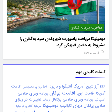
مهاجرت سرمایه گذاری
امل
یه
دومینیکا دریافت پاسپورت شهروندی سرمایه‌گذاری را
مشروط به حضور فیزیکی کرد.
درآمدها ف
2 سال ago
2 سا
کلمات کلیدی مهم
آمریکا
آرژانتین
آنتیگوا و باربودا
اقامت
ETA
اخذ ویزای مجارستان
اقامت یونان
آمریکا
اقامت اروپا
برنامه ویزای طلایی
اسپانیا
برنامه ویزای طلایی پرتغال
تغییرات در ویزای
بریتانیا
دومینیکا
طلایی پرتغال
دریای کارائیب
سرمایه گذاری در ترکیه