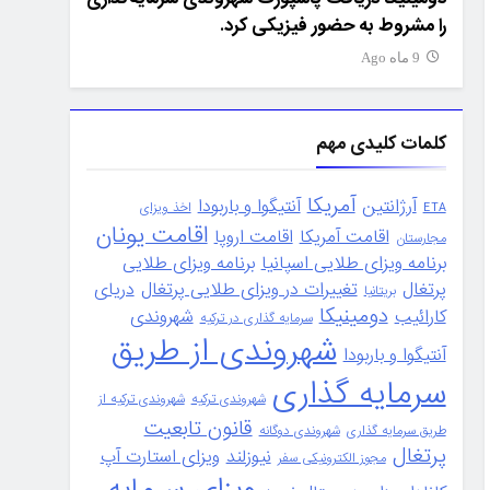
را مشروط به حضور فیزیکی کرد.
رشد و درآمدها فقط ۴۷ د
9 ماه Ago
9 ماه Ago
کلمات کلیدی مهم
آمریکا
آرژانتین
آنتیگوا و باربودا
ETA
اخذ ویزای
اقامت یونان
اقامت آمریکا
اقامت اروپا
مجارستان
برنامه ویزای طلایی اسپانیا
برنامه ویزای طلایی
پرتغال
تغییرات در ویزای طلایی پرتغال
دریای
بریتانیا
دومینیکا
کارائیب
شهروندی
سرمایه گذاری در ترکیه
شهروندی از طریق
آنتیگوا و باربودا
سرمایه گذاری
شهروندی ترکیه
شهروندی ترکیه از
قانون تابعیت
طریق سرمایه گذاری
شهروندی دوگانه
پرتغال
نیوزلند
ویزای استارت آپ
مجوز الکترونیکی سفر
ویزای سرمایه