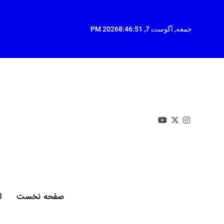
Ski
t
conten
جمعه, آگوست 7, 2026
8:46:52 PM
صفحه نخست
ا