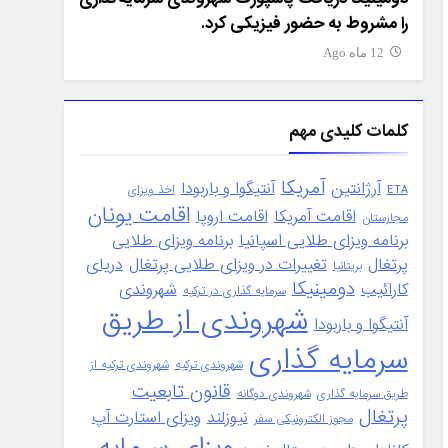
را مشروط به حضور فیزیکی کرد.
رشد و درآمدها فقط ۴۷ د
12 ماه Ago
12 ماه Ago
کلمات کلیدی مهم
آمریکا
آرژانتین
آنتیگوا و باربودا
ETA
اخذ ویزای
اقامت یونان
اقامت آمریکا
اقامت اروپا
مجارستان
برنامه ویزای طلایی اسپانیا
برنامه ویزای طلایی
پرتغال
تغییرات در ویزای طلایی پرتغال
دریای
بریتانیا
دومینیکا
کارائیب
شهروندی
سرمایه گذاری در ترکیه
شهروندی از طریق
آنتیگوا و باربودا
سرمایه گذاری
شهروندی ترکیه
شهروندی ترکیه از
قانون تابعیت
طریق سرمایه گذاری
شهروندی دوگانه
پرتغال
نیوزلند
ویزای استارت آپ
مجوز الکترونیکی سفر
ویزای سرمایه