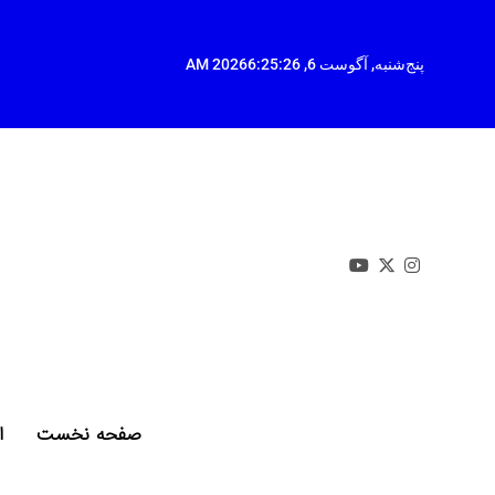
Ski
t
conten
پنج‌شنبه, آگوست 6, 2026
6:25:27 AM
صفحه نخست
ا