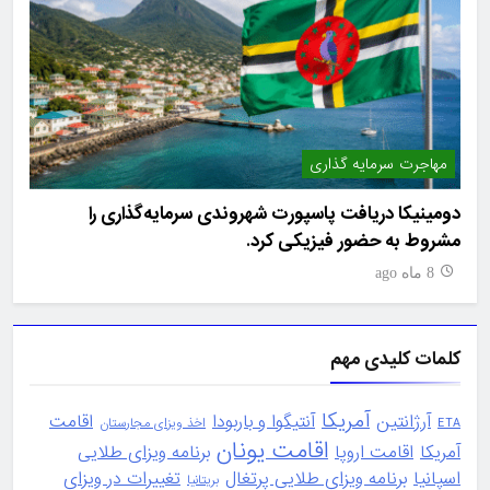
مهاجرت سرمایه گذاری
امل
یه
دومینیکا دریافت پاسپورت شهروندی سرمایه‌گذاری را
مشروط به حضور فیزیکی کرد.
درآمدها ف
8 ماه ago
8 ما
کلمات کلیدی مهم
آمریکا
آرژانتین
آنتیگوا و باربودا
اقامت
ETA
اخذ ویزای مجارستان
اقامت یونان
آمریکا
اقامت اروپا
برنامه ویزای طلایی
اسپانیا
برنامه ویزای طلایی پرتغال
تغییرات در ویزای
بریتانیا