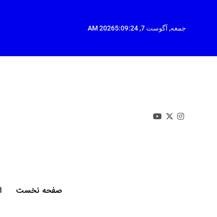
Ski
t
conten
جمعه, آگوست 7, 2026
5:09:25 AM
صفحه نخست
ا